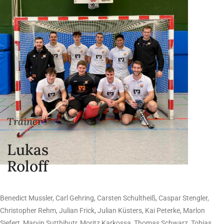
Trainer
Lukas
Roloff
Benedict Mussler, Carl Gehring, Carsten Schultheiß, Caspar Stengler,
Christopher Rehm, Julian Frick, Julian Küsters, Kai Peterke, Marlon
Siefert, Marvin Sutthibutr, Moritz Karkossa, Thomas Schwarz, Tobias