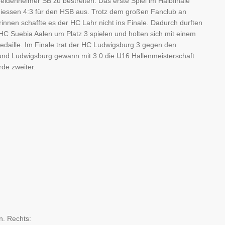
denheimer SB zu bestreiten. Das erste Spiel im Halbfinale
hiessen 4:3 für den HSB aus. Trotz dem großen Fanclub an
rinnen schaffte es der HC Lahr nicht ins Finale. Dadurch durften
C Suebia Aalen um Platz 3 spielen und holten sich mit einem
edaille. Im Finale trat der HC Ludwigsburg 3 gegen den
nd Ludwigsburg gewann mit 3:0 die U16 Hallenmeisterschaft
de zweiter.
n. Rechts: