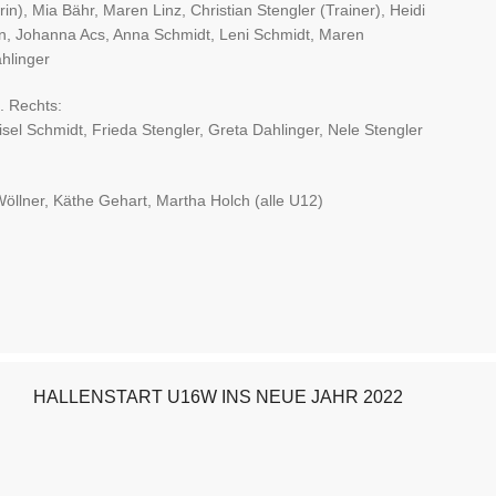
rin), Mia Bähr, Maren Linz, Christian Stengler (Trainer), Heidi
n, Johanna Acs, Anna Schmidt, Leni Schmidt, Maren
ahlinger
. Rechts:
sel Schmidt, Frieda Stengler, Greta Dahlinger, Nele Stengler
Wöllner, Käthe Gehart, Martha Holch (alle U12)
HALLENSTART U16W INS NEUE JAHR 2022