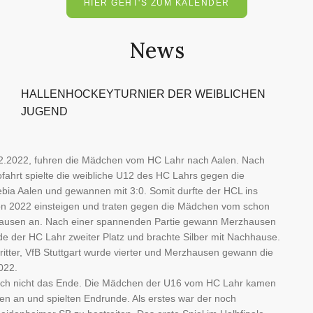
HIER GEHT'S ZUM KALENDER
News
HALLENHOCKEYTURNIER DER WEIBLICHEN
JUGEND
2.2022, fuhren die Mädchen vom HC Lahr nach Aalen. Nach
ofahrt spielte die weibliche U12 des HC Lahrs gegen die
a Aalen und gewannen mit 3:0. Somit durfte der HCL ins
son 2022 einsteigen und traten gegen die Mädchen vom schon
ausen an. Nach einer spannenden Partie gewann Merzhausen
de der HC Lahr zweiter Platz und brachte Silber mit Nachhause.
itter, VfB Stuttgart wurde vierter und Merzhausen gewann die
022.
och nicht das Ende. Die Mädchen der U16 vom HC Lahr kamen
alen an und spielten Endrunde. Als erstes war der noch